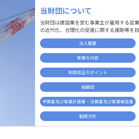
当財団について
当財団は建設業を営む事業主が雇用する従
の近代化、合理化の促進に関する援助等を目
法人概要
事業の内容
制度改正のポイント
組織図
予算書及び事業計画書・決算書及び事業報告書
勧誘方針