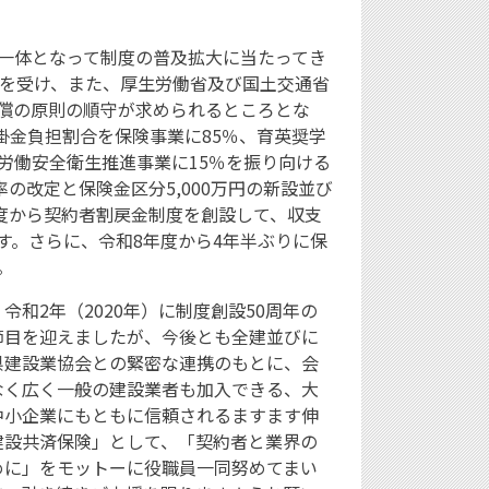
一体となって制度の普及拡大に当たってき
定を受け、また、厚生労働省及び国土交通省
償の原則の順守が求められるところとな
掛金負担割合を保険事業に85％、育英奨学
労働安全衛生推進事業に15％を振り向ける
の改定と保険金区分5,000万円の新設並び
度から契約者割戻金制度を創設して、収支
す。さらに、令和8年度から4年半ぶりに保
。
和2年（2020年）に制度創設50周年の
節目を迎えましたが、今後とも全建並びに
県建設業協会との緊密な連携のもとに、会
なく広く一般の建設業者も加入できる、大
中小企業にもともに信頼されるますます伸
建設共済保険」として、「契約者と業界の
めに」をモットーに役職員一同努めてまい