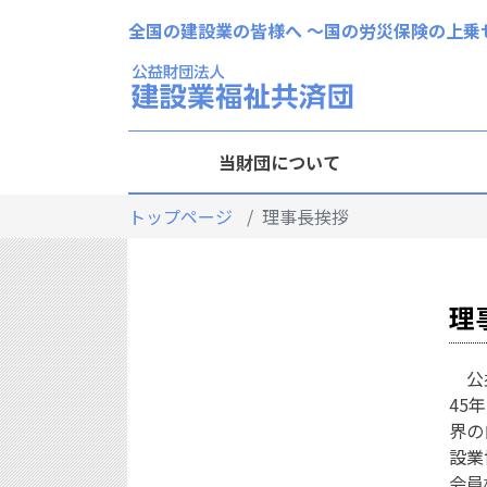
全国の建設業の皆様へ 〜国の労災保険の上乗
当財団について
トップページ
理事長挨拶
理
公益
45
界の
設業
会員