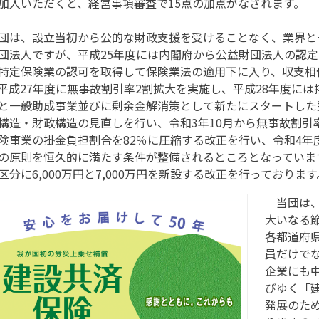
入いただくと、経営事項審査で15点の加点がなされます。
は、設立当初から公的な財政支援を受けることなく、業界と
団法人ですが、平成25年度には内閣府から公益財団法人の認
特定保険業の認可を取得して保険業法の適用下に入り、収支相
平成27年度に無事故割引率2割拡大を実施し、平成28年度には
と一般助成事業並びに剰余金解消策として新たにスタートした
構造・財政構造の見直しを行い、令和3年10月から無事故割引率
険事業の掛金負担割合を82％に圧縮する改正を行い、令和4年
の原則を恒久的に満たす条件が整備されるところとなっていま
区分に6,000万円と7,000万円を新設する改正を行っております
当団は、令
大いなる
各都道府
員だけで
企業にも
びゆく「
発展のた