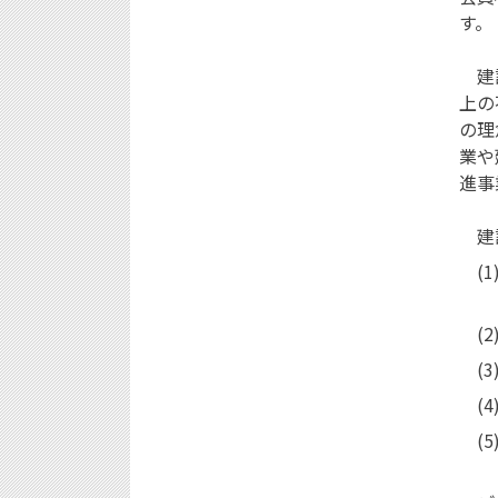
す。
建設
上の
の理
業や
進事
建設