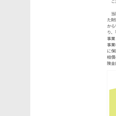
ご加
当団
た財
から
り、
事業
事業
に保
相償
険金