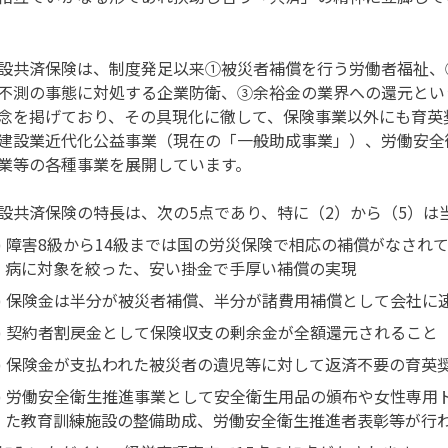
共済保険は、制度発足以来①被災者補償を行う労働者福祉、
不測の事態に対処する企業防衛、③余裕金の業界への還元とい
念を掲げており、その具現化に徹して、保険事業以外にも育英
建設業近代化公益事業（現在の「一般助成事業」）、労働安全
業等の各種事業を展開しています。
共済保険の特長は、次の5点であり、特に（2）から（5）は
障害8級から14級までは国の労災保険で相応の補償がなされ
病に対象を絞った、安い掛金で手厚い補償の実現
保険金は半分が被災者補償、半分が諸費用補償として会社に
契約者割戻金として保険収支の剰余金が全額還元されること
保険金が支払われた被災者の遺児等に対して返済不要の育英
労働安全衛生推進事業として安全衛生用品の頒布や女性専用
た教育訓練施設の整備助成、労働安全衛生推進者表彰等が行