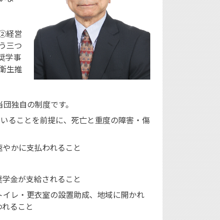
②経営
う三つ
奨学事
衛生推
当団独自の制度です。
ていることを前提に、死亡と重度の障害・傷
速やかに支払われること
奨学金が支給されること
トイレ・更衣室の設置助成、地域に開かれ
われること