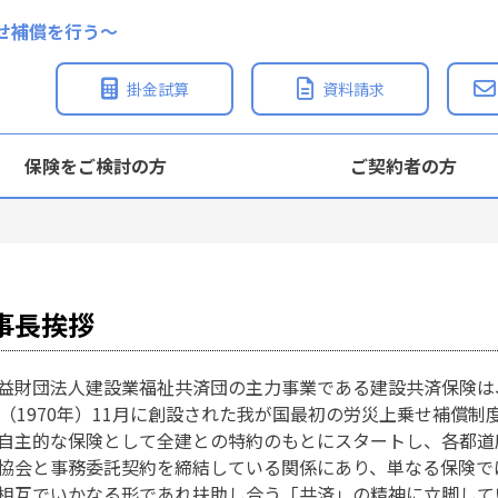
せ補償を行う〜
掛金試算
資料請求
保険をご検討の方
ご契約者の方
事長挨拶
財団法人建設業福祉共済団の主力事業である建設共済保険は
年（1970年）11月に創設された我が国最初の労災上乗せ補償制
自主的な保険として全建との特約のもとにスタートし、各都道
協会と事務委託契約を締結している関係にあり、単なる保険で
相互でいかなる形であれ扶助し合う「共済」の精神に立脚して